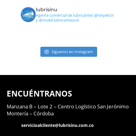
lubrisinu
Agente comercial de lubricantes @terpelcol
y @mobil.lubricantescol
Síguenos en Instagram
ENCUÉNTRANOS
Manzana B – Lote 2 –
Centro Logístico San Jerónimo
Montería – Córdoba
servicioalcliente@lubrisinu.com.co