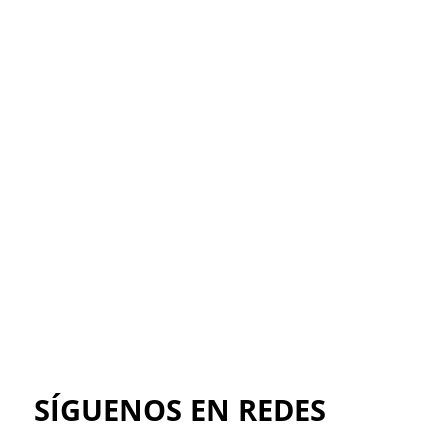
Explora nuestros productos y medios
de pago
Ir al catálogo
SÍGUENOS EN REDES