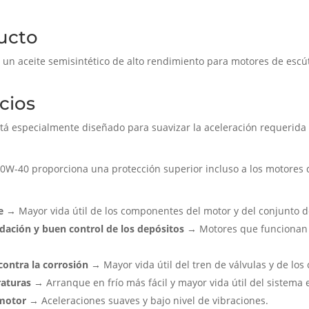
ucto
n aceite semisintético de alto rendimiento para motores de escú
cios
 especialmente diseñado para suavizar la aceleración requerida 
W-40 proporciona una protección superior incluso a los motores 
e
→ Mayor vida útil de los componentes del motor y del conjunto d
idación y buen control de los depósitos
→ Motores que funcionan m
contra la corrosión
→ Mayor vida útil del tren de válvulas y de los
raturas
→ Arranque en frío más fácil y mayor vida útil del sistema e
 motor
→ Aceleraciones suaves y bajo nivel de vibraciones.