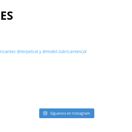
ES
ricantes @terpelcol y @mobil.lubricantescol
Síguenos en Instagram