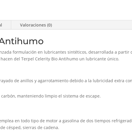
al
Valoraciones (0)
o Antihumo
nzada formulación en lubricantes sintéticos, desarrollada a partir
e hacen del Terpel Celerity Bio Antihumo un lubricante único.
rayado de anillos y agarrotamiento debido a la lubricidad extra con
e carbón, manteniendo limpio el sistema de escape.
e emplea en todo tipo de motor a gasolina de dos tiempos refrigera
s de césped, sierras de cadena.