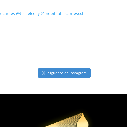
ricantes @terpelcol y @mobil.lubricantescol
Síguenos en Instagram