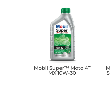
Mobil Super™ Moto 4T
M
MX 10W-30
S